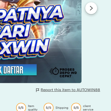
Report this item to AUTOWIN88
Item
client
5/5
5/5
5/5
Shipping
quality
service