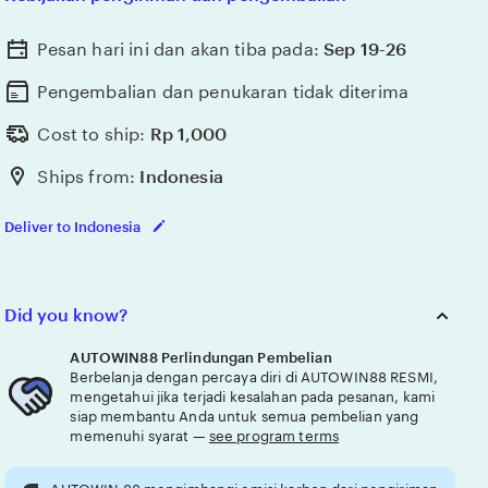
Pesan hari ini dan akan tiba pada:
Sep 19-26
Pengembalian dan penukaran tidak diterima
Cost to ship:
Rp
1,000
Ships from:
Indonesia
Deliver to Indonesia
Did you know?
AUTOWIN88 Perlindungan Pembelian
Berbelanja dengan percaya diri di AUTOWIN88 RESMI,
mengetahui jika terjadi kesalahan pada pesanan, kami
siap membantu Anda untuk semua pembelian yang
memenuhi syarat —
see program terms