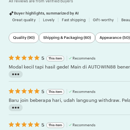
All reviews are from verified buyers
Buyer highlights, summarized by AI
Great quality
Lovely
Fast shipping
Gift-worthy
Beau
Filter
Quality (90)
Shipping & Packaging (60)
Appearance (50)
by
category
5
5
Recommends
This item
out
Modal kecil tapi hasil gede! Main di AUTOWIN88 bener
of
5
stars
L
i
5
5
Recommends
This item
s
out
Baru join beberapa hari, udah langsung withdraw. Pe
of
t
5
i
stars
L
n
i
5
g
5
Recommends
This item
s
out