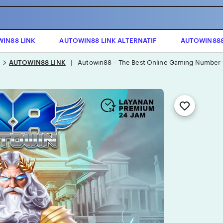
IN88 LINK
AUTOWIN88 LINK ALTERNATIF
AUTOWIN88
AUTOWIN88 LINK
Autowin88 – The Best Online Gaming Number 1
 | 
Add
to
Favorites