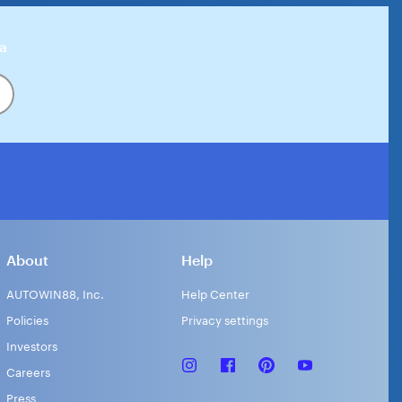
a
About
Help
AUTOWIN88, Inc.
Help Center
Policies
Privacy settings
Investors
Instagram
Facebook
Pinterest
Youtube
Careers
Press