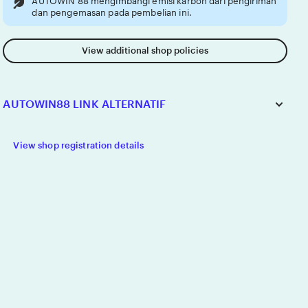
AUTOWIN 88 mengimbangi emisi karbon dari pengiriman
dan pengemasan pada pembelian ini.
View additional shop policies
AUTOWIN88 LINK ALTERNATIF
View shop registration details