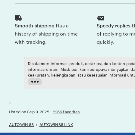
Smooth shipping
Has a
Speedy replies
H
history of shipping on time
of replying to 
with tracking.
quickly.
Disclaimer:
Informasi produk, deskripsi, dan konten pad
informasi umum. Meskipun kami berupaya menyajikan da
keakuratan, kelengkapan, atau kesesuaian informasi untuk
penawaran dapat berubah sewaktu-waktu tanpa pember
Read
the
full
description
Listed on Sep 9, 2025
2266 favorites
AUTOWIN 88
AUTOWIN88 LINK