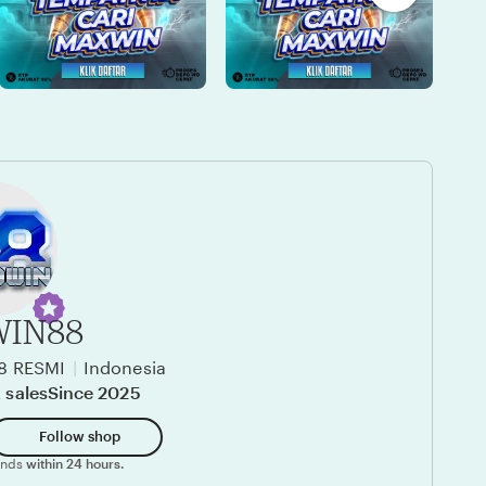
WIN88
8 RESMI
|
Indonesia
 sales
Since 2025
Follow shop
ponds
within 24 hours.